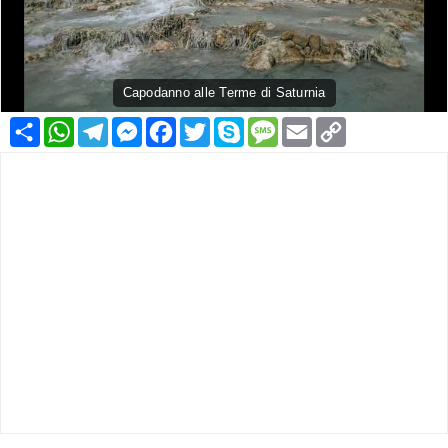
Capodanno alle Terme di Saturnia
Condividi
WhatsApp
Telegram
Messenger
Facebook
Twitter
Skype
Message
Email
Copy
Link