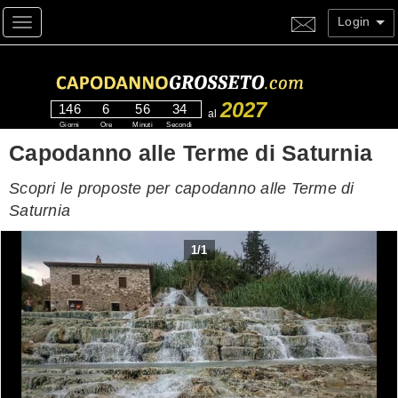
Login
Toggle navigation
2027
146
6
56
33
al
Giorni
Ore
Minuti
Secondi
Capodanno alle Terme di Saturnia
Scopri le proposte per capodanno alle Terme di
Saturnia
1
/
1