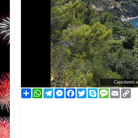
Capodanno al
Condividi
WhatsApp
Telegram
Messenger
Facebook
Twitter
Skype
Message
Email
Co
Li