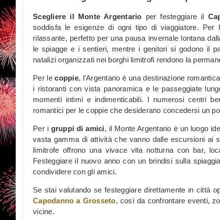
Scegliere il Monte Argentario
per festeggiare il
Ca
soddisfa le esigenze di ogni tipo di viaggiatore. Per
rilassante, perfetto per una pausa invernale lontana dall
le spiagge e i sentieri, mentre i genitori si godono il p
natalizi organizzati nei borghi limitrofi rendono la perma
Per le
coppie
, l'Argentario è una destinazione romantica 
i ristoranti con vista panoramica e le passeggiate lungo 
momenti intimi e indimenticabili. I numerosi centri be
romantici per le coppie che desiderano concedersi un po'
Per i
gruppi di amici
, il Monte Argentario è un luogo id
vasta gamma di attività che vanno dalle escursioni ai spor
limitrofe offrono una vivace vita notturna con bar, lo
Festeggiare il nuovo anno con un brindisi sulla spiaggia
condividere con gli amici.
Se stai valutando se festeggiare direttamente in città o
Capodanno a Grosseto
, così da confrontare eventi, zon
vicine.