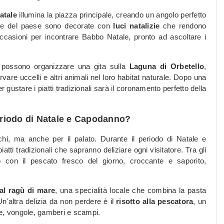
atale
illumina la piazza principale, creando un angolo perfetto
trade del paese sono decorate con
luci natalizie
che rendono
casioni per incontrare Babbo Natale, pronto ad ascoltare i
ie possono organizzare una gita sulla
Laguna di Orbetello
,
vare uccelli e altri animali nel loro habitat naturale. Dopo una
 gustare i piatti tradizionali sarà il coronamento perfetto della
eriodo di Natale e Capodanno?
hi, ma anche per il palato. Durante il periodo di Natale e
tti tradizionali che sapranno deliziare ogni visitatore. Tra gli
o con il pescato fresco del giorno, croccante e saporito,
i al ragù di mare
, una specialità locale che combina la pasta
Un'altra delizia da non perdere è il
risotto alla pescatora
, un
ze, vongole, gamberi e scampi.