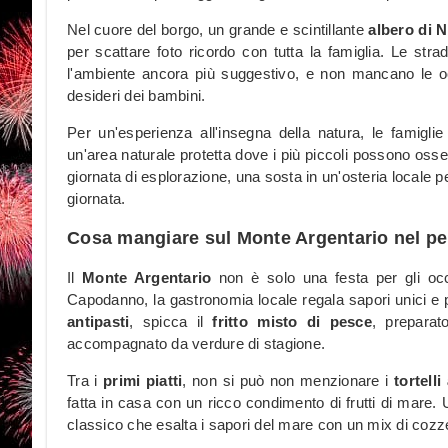
Nel cuore del borgo, un grande e scintillante
albero di N
per scattare foto ricordo con tutta la famiglia. Le s
l'ambiente ancora più suggestivo, e non mancano le oc
desideri dei bambini.
Per un'esperienza all'insegna della natura, le famigl
un'area naturale protetta dove i più piccoli possono osser
giornata di esplorazione, una sosta in un'osteria locale per
giornata.
Cosa mangiare sul Monte Argentario nel p
Il
Monte Argentario
non è solo una festa per gli occ
Capodanno, la gastronomia locale regala sapori unici e pia
antipasti
, spicca il
fritto misto di pesce
, preparat
accompagnato da verdure di stagione.
Tra i
primi piatti
, non si può non menzionare i
tortell
fatta in casa con un ricco condimento di frutti di mare. 
classico che esalta i sapori del mare con un mix di coz