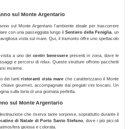
danno sul Monte Argentario
nno sul Monte Argentario l'ambiente ideale per trascorrere
ziare con una passeggiata lungo il
Sentiero della Feniglia
, un
igliosa vista sul mare. Qui, il tramonto offre uno spettacolo
 visita a uno dei
centri benessere
presenti in zona, dove le
saggi e percorsi di relax. Queste strutture offrono pacchetti
arsi insieme.
o dei tanti
ristoranti vista mare
che caratterizzano il Monte
in chiave gourmet, accompagnate dai pregiati vini toscani. Un
iegina sulla torta di una giornata perfetta.
anno sul Monte Argentario
stinazione che riserva tante sorprese, soprattutto durante il
catino di Natale di Porto Santo Stefano
, dove i più piccoli
n'atmosfera gioiosa e colorata.