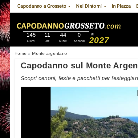
Capodanno a Grosseto
Nei Dintorni
In Piazza
145
11
43
59
al
2027
Giorni
Ore
Minuti
Secondi
Home
Monte argentario
Capodanno sul Monte Argenta
Scopri cenoni, feste e pacchetti per festeggia