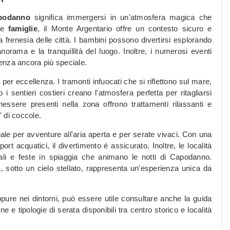
podanno
significa immergersi in un'atmosfera magica che
 le
famiglie
, il Monte Argentario offre un contesto sicuro e
a frenesia delle città. I bambini possono divertirsi esplorando
anorama e la tranquillità del luogo. Inoltre, i numerosi eventi
nenza ancora più speciale.
per eccellenza. I tramonti infuocati che si riflettono sul mare,
i sentieri costieri creano l'atmosfera perfetta per ritagliarsi
nessere presenti nella zona offrono trattamenti rilassanti e
 di coccole.
eale per avventure all'aria aperta e per serate vivaci. Con una
t acquatici, il divertimento è assicurato. Inoltre, le località
cali e feste in spiaggia che animano le notti di Capodanno.
, sotto un cielo stellato, rappresenta un'esperienza unica da
ppure nei dintorni, può essere utile consultare anche la guida
e e tipologie di serata disponibili tra centro storico e località