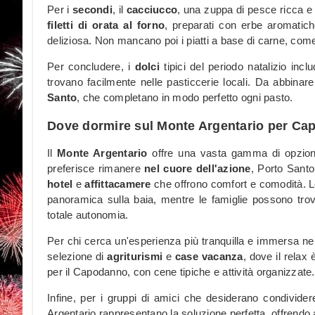
Per i
secondi
, il
cacciucco
, una zuppa di pesce ricca e
filetti di orata al forno
, preparati con erbe aromatich
deliziosa. Non mancano poi i piatti a base di carne, come
Per concludere, i
dolci
tipici del periodo natalizio incl
trovano facilmente nelle pasticcerie locali. Da abbinar
Santo
, che completano in modo perfetto ogni pasto.
Dove dormire sul Monte Argentario per C
Il
Monte Argentario
offre una vasta gamma di opzioni p
preferisce rimanere
nel cuore dell'azione
, Porto Santo
hotel
e
affittacamere
che offrono comfort e comodità. L
panoramica sulla baia, mentre le famiglie possono tro
totale autonomia.
Per chi cerca un'esperienza più tranquilla e immersa nell
selezione di
agriturismi
e
case vacanza
, dove il relax
per il Capodanno, con cene tipiche e attività organizzate.
Infine, per i gruppi di amici che desiderano condivid
Argentario rappresentano la soluzione perfetta, offrendo