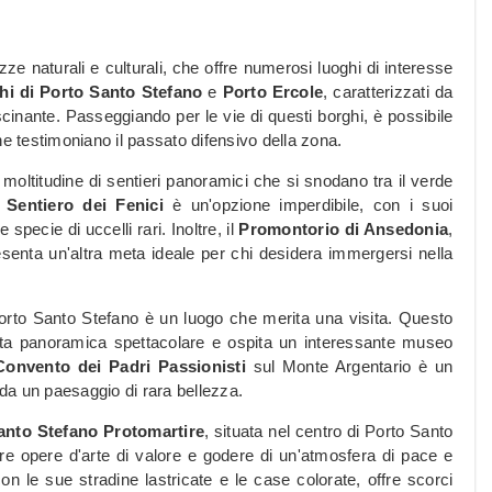
zze naturali e culturali, che offre numerosi luoghi di interesse
hi di Porto Santo Stefano
e
Porto Ercole
, caratterizzati da
scinante. Passeggiando per le vie di questi borghi, è possibile
he testimoniano il passato difensivo della zona.
 moltitudine di sentieri panoramici che si snodano tra il verde
l
Sentiero dei Fenici
è un'opzione imperdibile, con i suoi
specie di uccelli rari. Inoltre, il
Promontorio di Ansedonia
,
senta un'altra meta ideale per chi desidera immergersi nella
orto Santo Stefano è un luogo che merita una visita. Questo
ista panoramica spettacolare e ospita un interessante museo
Convento dei Padri Passionisti
sul Monte Argentario è un
 da un paesaggio di rara bellezza.
anto Stefano Protomartire
, situata nel centro di Porto Santo
are opere d'arte di valore e godere di un'atmosfera di pace e
con le sue stradine lastricate e le case colorate, offre scorci