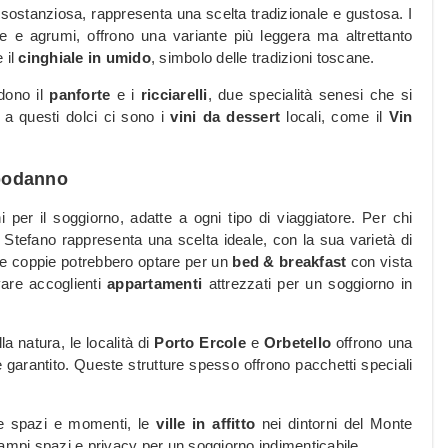
 sostanziosa, rappresenta una scelta tradizionale e gustosa. I
e e agrumi, offrono una variante più leggera ma altrettanto
 il
cinghiale in umido
, simbolo delle tradizioni toscane.
udono il
panforte
e i
ricciarelli
, due specialità senesi che si
e a questi dolci ci sono i
vini da dessert
locali, come il
Vin
apodanno
er il soggiorno, adatte a ogni tipo di viaggiatore. Per chi
 Stefano rappresenta una scelta ideale, con la sua varietà di
e coppie potrebbero optare per un
bed & breakfast
con vista
vare accoglienti
appartamenti
attrezzati per un soggiorno in
a natura, le località di
Porto Ercole
e
Orbetello
offrono una
 è garantito. Queste strutture spesso offrono pacchetti speciali
ere spazi e momenti, le
ville in affitto
nei dintorni del Monte
 ampi spazi e privacy per un soggiorno indimenticabile.