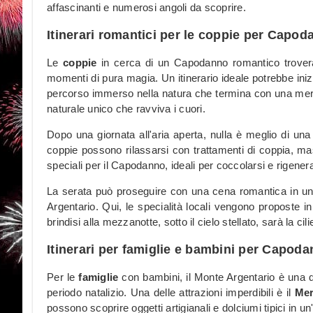
affascinanti e numerosi angoli da scoprire.
Itinerari romantici per le coppie per Capo
Le
coppie
in cerca di un Capodanno romantico trovera
momenti di pura magia. Un itinerario ideale potrebbe ini
percorso immerso nella natura che termina con una merav
naturale unico che ravviva i cuori.
Dopo una giornata all'aria aperta, nulla è meglio di una
coppie possono rilassarsi con trattamenti di coppia, mas
speciali per il Capodanno, ideali per coccolarsi e rigener
La serata può proseguire con una cena romantica in un
Argentario. Qui, le specialità locali vengono proposte 
brindisi alla mezzanotte, sotto il cielo stellato, sarà la cil
Itinerari per famiglie e bambini per Capod
Per le
famiglie
con bambini, il Monte Argentario è una de
periodo natalizio. Una delle attrazioni imperdibili è il
Mer
possono scoprire oggetti artigianali e dolciumi tipici in u