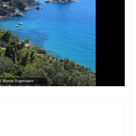
 Monte Argentario
py
nk