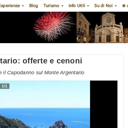
Esperienze
Blog
Turismo
Info Utili
Su di Noi
⊕ 
rio: offerte e cenoni
re il Capodanno sul Monte Argentario
1
/
1