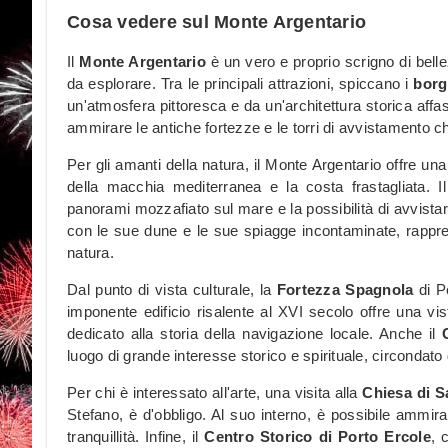
Cosa vedere sul Monte Argentario
Il
Monte Argentario
è un vero e proprio scrigno di belle
da esplorare. Tra le principali attrazioni, spiccano i
borg
un'atmosfera pittoresca e da un'architettura storica affa
ammirare le antiche fortezze e le torri di avvistamento c
Per gli amanti della natura, il Monte Argentario offre una
della macchia mediterranea e la costa frastagliata. I
panorami mozzafiato sul mare e la possibilità di avvistare 
con le sue dune e le sue spiagge incontaminate, rappre
natura.
Dal punto di vista culturale, la
Fortezza Spagnola
di P
imponente edificio risalente al XVI secolo offre una v
dedicato alla storia della navigazione locale. Anche il
luogo di grande interesse storico e spirituale, circondato
Per chi è interessato all'arte, una visita alla
Chiesa di S
Stefano, è d'obbligo. Al suo interno, è possibile ammir
tranquillità. Infine, il
Centro Storico di Porto Ercole
, 