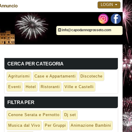
LOGIN
Annuncio
info@capodannogrosseto.com
CERCA PER CATEGORIA
Agriturismi
Case e Appartamenti
Discoteche
Eventi
Hotel
Ristoranti
Ville e Castelli
FILTRA PER
Cenone Serata e Pernotto
Dj set
Musica dal Vivo
Per Gruppi
Animazione Bambini