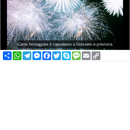
Come festeggiare il capodanno a Grosseto e provincia
Condividi
WhatsApp
Telegram
Messenger
Facebook
Twitter
Skype
Message
Email
Copy
Link