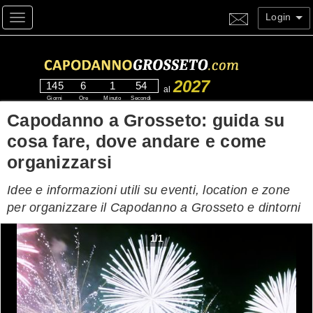
Login
Toggle navigation
2027
145
6
1
52
al
Giorni
Ore
Minuto
Secondi
Capodanno a Grosseto: guida su
cosa fare, dove andare e come
organizzarsi
Idee e informazioni utili su eventi, location e zone
per organizzare il Capodanno a Grosseto e dintorni
1
/
1