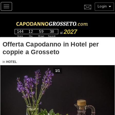
Login
Toggle navigation
2027
144
12
59
37
al
Giorni
Ore
Minuti
Secondi
Offerta Capodanno in Hotel per
coppie a Grosseto
in
HOTEL
1
/
1