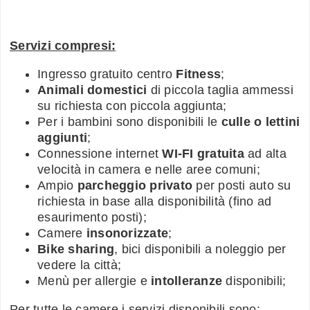
Servizi compresi:
Ingresso gratuito centro
Fitness
;
Animali domestici
di piccola taglia ammessi
su richiesta con piccola aggiunta;
Per i bambini sono disponibili le
culle o lettini
aggiunti
;
Connessione internet
WI-FI gratuita
ad alta
velocità in camera e nelle aree comuni;
Ampio
parcheggio privato
per posti auto su
richiesta in base alla disponibilità (fino ad
esaurimento posti);
Camere
insonorizzate
;
Bike sharing
, bici disponibili a noleggio per
vedere la città;
Menù per allergie e
intolleranze
disponibili;
Per tutte le camere i servizi disponibili sono: