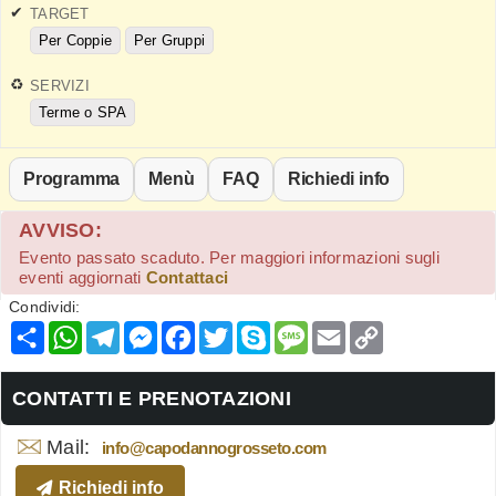
TARGET
Per Coppie
Per Gruppi
SERVIZI
Terme o SPA
Programma
Menù
FAQ
Richiedi info
AVVISO:
Evento passato scaduto. Per maggiori informazioni sugli
eventi aggiornati
Contattaci
Condividi:
Condividi
WhatsApp
Telegram
Messenger
Facebook
Twitter
Skype
Message
Email
Copy
Link
CONTATTI E PRENOTAZIONI
Mail:
info@capodannogrosseto.com
Richiedi info