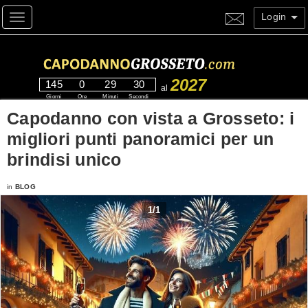
Login
Toggle navigation
2027
145
0
29
30
al
Giorni
Ore
Minuti
Secondi
Capodanno con vista a Grosseto: i
migliori punti panoramici per un
brindisi unico
in
BLOG
1
/
1