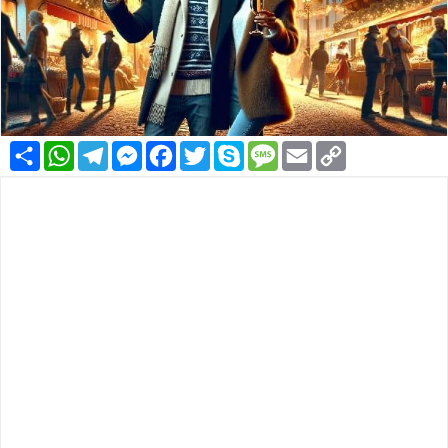
Condividi
WhatsApp
Telegram
Messenger
Facebook
Twitter
Skype
Message
Email
Copy
Link