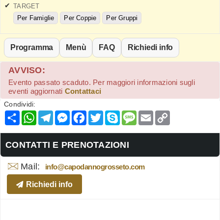
TARGET
Per Famiglie
Per Coppie
Per Gruppi
Programma
Menù
FAQ
Richiedi info
AVVISO:
Evento passato scaduto. Per maggiori informazioni sugli
eventi aggiornati
Contattaci
Condividi:
Condividi
WhatsApp
Telegram
Messenger
Facebook
Twitter
Skype
Message
Email
Copy
Link
CONTATTI E PRENOTAZIONI
Mail:
info@capodannogrosseto.com
Richiedi info