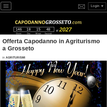
Login
Toggle navigation
2027
146
18
15
47
al
Giorni
Ore
Minuti
Secondi
Offerta Capodanno in Agriturismo
a Grosseto
in
AGRITURISMI
1
/
1